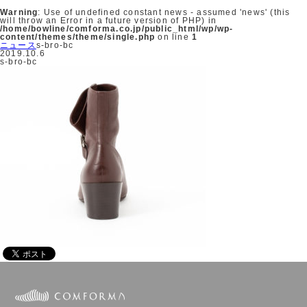
Warning
: Use of undefined constant news - assumed 'news' (this
will throw an Error in a future version of PHP) in
/home/bowline/comforma.co.jp/public_html/wp/wp-
content/themes/theme/single.php
on line
1
ニュース
s-bro-bc
2019.10.6
s-bro-bc