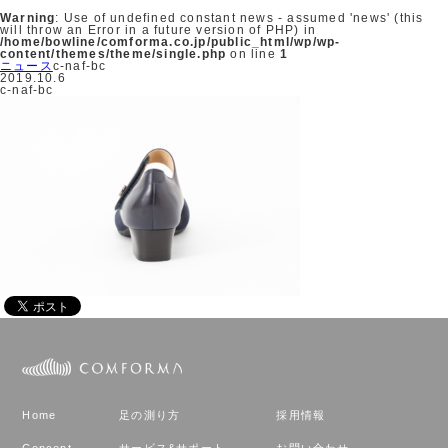
Warning
: Use of undefined constant news - assumed 'news' (this
will throw an Error in a future version of PHP) in
/home/bowline/comforma.co.jp/public_html/wp/wp-
content/themes/theme/single.php
on line
1
ニュース
c-naf-bc
2019.10.6
c-naf-bc
Home
足の測り方
採用情報
Concept
サービス&サポート
お問い合わせ