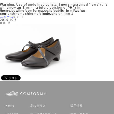
Warning
: Use of undefined constant news - assumed 'news' (this
will throw an Error in a future version of PHP) in
/home/bowline/comforma.co.jp/public_html/wp/wp-
content/themes/theme/single.php
on line
1
ニュース
d-bl-fr
2019.10.6
d-bl-fr
Home
足の測り方
採用情報
Concept
サービス&サポート
お問い合わせ