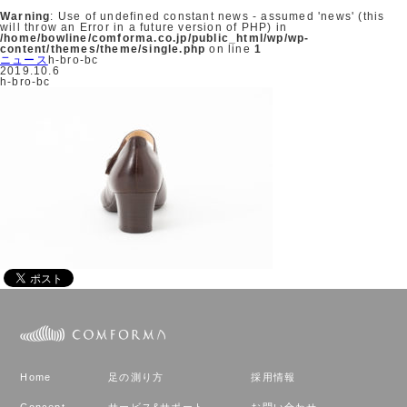
Warning
: Use of undefined constant news - assumed 'news' (this
will throw an Error in a future version of PHP) in
/home/bowline/comforma.co.jp/public_html/wp/wp-
content/themes/theme/single.php
on line
1
ニュース
h-bro-bc
2019.10.6
h-bro-bc
Home
足の測り方
採用情報
Concept
サービス&サポート
お問い合わせ